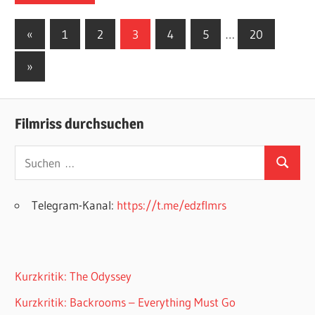
Seitennummerierung
Vorherige
«
1
2
3
4
5
…
20
Beiträge
der
Nächste
»
Beiträge
Beiträge
Filmriss durchsuchen
Suchen
Suchen
nach:
Telegram-Kanal:
https://t.me/edzflmrs
Kurzkritik: The Odyssey
Kurzkritik: Backrooms – Everything Must Go