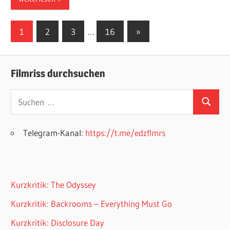
Seitennummerierung
Nächste
1
2
3
…
16
»
Beiträge
der
Beiträge
Filmriss durchsuchen
Suchen
Suchen
nach:
Telegram-Kanal:
https://t.me/edzflmrs
Kurzkritik: The Odyssey
Kurzkritik: Backrooms – Everything Must Go
Kurzkritik: Disclosure Day