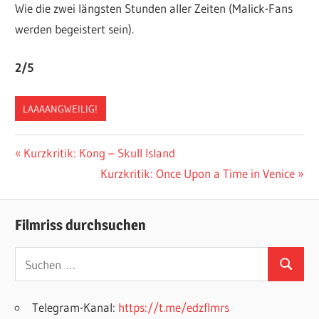
Wie die zwei längsten Stunden aller Zeiten (Malick-Fans
werden begeistert sein).
2/5
LAAAANGWEILIG!
Beitragsnavigation
Vorheriger
Kurzkritik: Kong – Skull Island
Beitrag:
Nächster
Kurzkritik: Once Upon a Time in Venice
Beitrag:
Filmriss durchsuchen
Suchen
Suchen
nach:
Telegram-Kanal:
https://t.me/edzflmrs