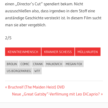
einen „Director’s Cut“ spendiert bekam. Nicht
auszuschließen also, dass irgendwo in dem Stoff eine
anständige Geschichte versteckt ist. In diesem Film sucht
man sie aber vergeblich.
2/5
KENNTKEINMENSCH
KRANKER SCHEISS
MÜLLHAUFEN
BROLIN
COMIC
CRANK
MALKOVICH
MEGAN FOX
US BÜRGERKRIEG
WTF
Beitragsnavigation
Vorheriger
Bruchreif (The Maiden Heist) DVD
Beitrag:
Nächster
Neue „Great Gatsby“-Verfilmung mit Leo DiCaprio?
Beitrag: