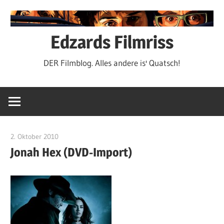
Zum
Inhalt
springen
Edzards Filmriss
DER Filmblog. Alles andere is' Quatsch!
2. Oktober 2010
edzehard
Jonah Hex (DVD-Import)