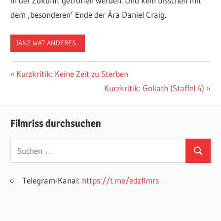
in der Zukunft getroffen werden. Und kein bisschen mit
dem ‚besonderen‘ Ende der Ära Daniel Craig.
JANZ WAT ANDERES..
Beitragsnavigation
Vorheriger
Kurzkritik: Keine Zeit zu Sterben
Beitrag:
Nächster
Kurzkritik: Goliath (Staffel 4)
Beitrag:
Filmriss durchsuchen
Suchen
Suchen
nach:
Telegram-Kanal:
https://t.me/edzflmrs