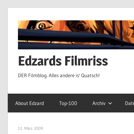
Zum
Inhalt
springen
Edzards Filmriss
DER Filmblog. Alles andere is' Quatsch!
About Edzard
Top-100
Archiv
Dat
13. März 2009
edzehard