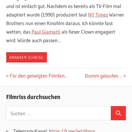
und ist einfach gut. Nachdem es bereits als TV-Film mal
adaptiert wurde (1990) produziert laut
NY Times
Warner
Brothers nun einen Kinofilm daraus. Ich könnte fast
wetten, das
Paul Giamatti
als fieser Clown engagiert
wird. Würde auch passen…
KRANKER SCHEISS
Beitragsnavigation
Vorheriger
Nächster
Für den geneigten Filmfan…
Dumm gelaufen…
Beitrag:
Beitrag:
Filmriss durchsuchen
Suchen
Suchen
nach:
Telegram-Kanal:
https://t.me/edzflmrs