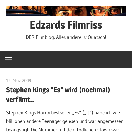
Zum
Inhalt
springen
Edzards Filmriss
DER Filmblog. Alles andere is' Quatsch!
15. März 2009
edzehard
Stephen Kings "Es" wird (nochmal)
verfilmt..
Stephen Kings Horrorbestseller „Es“ („It“) habe ich wie
Millionen andere Teenager gelesen und war angemessen
beängstigt. Die Nummer mit dem tödlichen Clown war