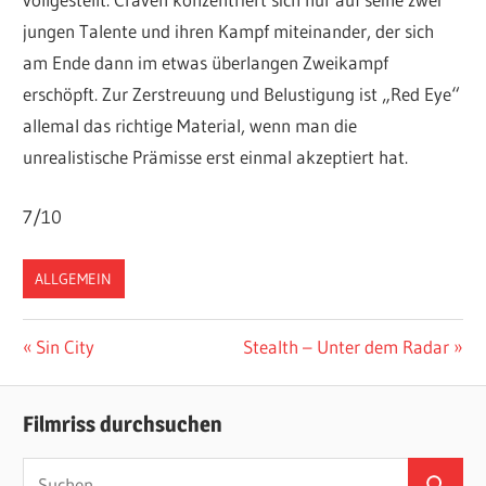
jungen Talente und ihren Kampf miteinander, der sich
am Ende dann im etwas überlangen Zweikampf
erschöpft. Zur Zerstreuung und Belustigung ist „Red Eye“
allemal das richtige Material, wenn man die
unrealistische Prämisse erst einmal akzeptiert hat.
7/10
ALLGEMEIN
Beitragsnavigation
Vorheriger
Nächster
Sin City
Stealth – Unter dem Radar
Beitrag:
Beitrag:
Filmriss durchsuchen
Suchen