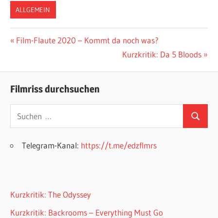
ALLGEMEIN
Beitragsnavigation
Vorheriger
Film-Flaute 2020 – Kommt da noch was?
Beitrag:
Nächster
Kurzkritik: Da 5 Bloods
Beitrag:
Filmriss durchsuchen
Suchen
Suchen
nach:
Telegram-Kanal:
https://t.me/edzflmrs
Kurzkritik: The Odyssey
Kurzkritik: Backrooms – Everything Must Go