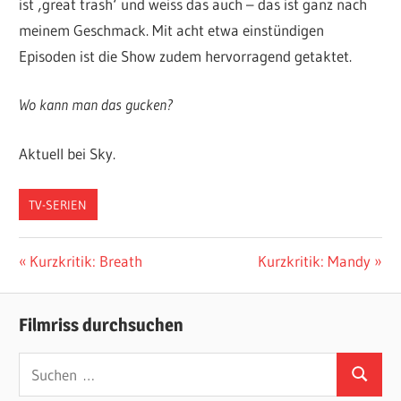
ist ‚great trash‘ und weiss das auch – das ist ganz nach
meinem Geschmack. Mit acht etwa einstündigen
Episoden ist die Show zudem hervorragend getaktet.
Wo kann man das gucken?
Aktuell bei Sky.
TV-SERIEN
Beitragsnavigation
Vorheriger
Nächster
Kurzkritik: Breath
Kurzkritik: Mandy
Beitrag:
Beitrag:
Filmriss durchsuchen
Suchen
Suchen
nach: