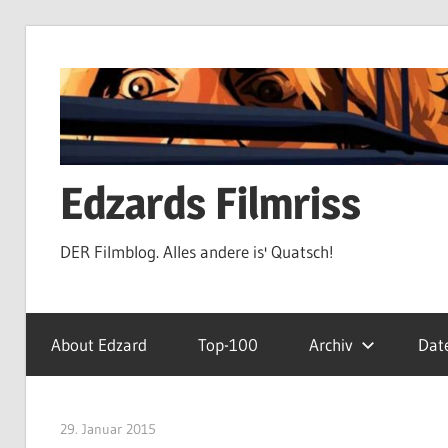
Zum
Inhalt
springen
Edzards Filmriss
DER Filmblog. Alles andere is' Quatsch!
About Edzard
Top-100
Archiv
Dat
29. Januar 2015
edzehard