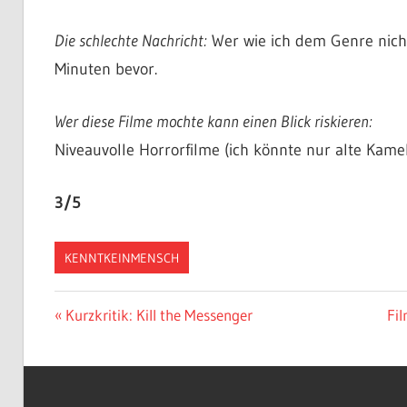
Die schlechte Nachricht:
Wer wie ich dem Genre nicht
Minuten bevor.
Wer diese Filme mochte kann einen Blick riskieren:
Niveauvolle Horrorfilme (ich könnte nur alte Kamel
3/5
KENNTKEINMENSCH
Beitragsnavigation
Vorheriger
Nä
Kurzkritik: Kill the Messenger
Fil
Beitrag:
Bei