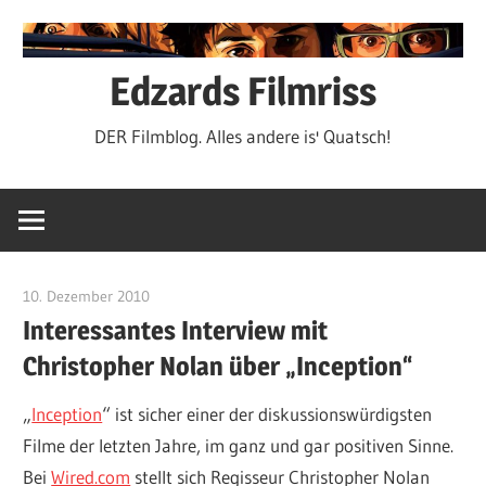
Zum
Inhalt
springen
Edzards Filmriss
DER Filmblog. Alles andere is' Quatsch!
10. Dezember 2010
edzehard
Interessantes Interview mit
Christopher Nolan über „Inception“
„
Inception
“ ist sicher einer der diskussionswürdigsten
Filme der letzten Jahre, im ganz und gar positiven Sinne.
Bei
Wired.com
stellt sich Regisseur Christopher Nolan