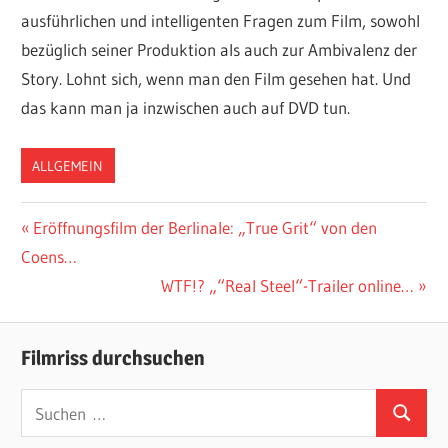
ausführlichen und intelligenten Fragen zum Film, sowohl
bezüglich seiner Produktion als auch zur Ambivalenz der
Story. Lohnt sich, wenn man den Film gesehen hat. Und
das kann man ja inzwischen auch auf DVD tun.
ALLGEMEIN
Beitragsnavigation
Vorheriger
Eröffnungsfilm der Berlinale: „True Grit“ von den
Beitrag:
Coens…
Nächster
WTF!? „“Real Steel“-Trailer online…
Beitrag:
Filmriss durchsuchen
Suchen
Suchen
nach: