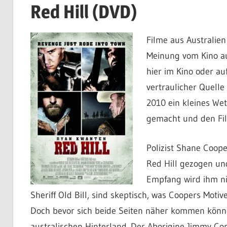
Red Hill (DVD)
Filme aus Australien
Meinung vom Kino au
hier im Kino oder au
vertraulicher Quell
2010 ein kleines We
gemacht und den Fil
Polizist Shane Coope
Red Hill gezogen und
Empfang wird ihm nic
Sheriff Old Bill, sind skeptisch, was Coopers Motiv
Doch bevor sich beide Seiten näher kommen können
australischen Hinterland. Der Aborigine Jimmy C