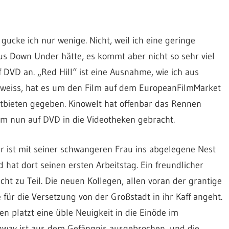
 gucke ich nur wenige. Nicht, weil ich eine geringe
s Down Under hätte, es kommt aber nicht so sehr viel
f DVD an. „Red Hill“ ist eine Ausnahme, wie ich aus
e weiss, hat es um den Film auf dem EuropeanFilmMarket
ttbieten gegeben. Kinowelt hat offenbar das Rennen
m nun auf DVD in die Videotheken gebracht.
r ist mit seiner schwangeren Frau ins abgelegene Nest
 hat dort seinen ersten Arbeitstag. Ein freundlicher
ht zu Teil. Die neuen Kollegen, allen voran der grantige
e für die Versetzung von der Großstadt in ihr Kaff angeht.
 platzt eine üble Neuigkeit in die Einöde im
onway ist aus dem Gefängnis ausgebrochen, und die