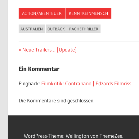
ACTION/ABENTEUER
KENNTKEINMENSCH
AUSTRALIEN
OUTBACK
RACHETHRILLER
Beitragsnavigation
Vorheriger
Neue Trailers… [Update]
Beitrag:
Ein Kommentar
Pingback:
Filmkritik: Contraband | Edzards Filmriss
Die Kommentare sind geschlossen.
WordPress-Theme: Wellington von ThemeZee.