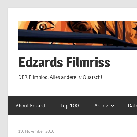
Zum
Inhalt
springen
Edzards Filmriss
DER Filmblog. Alles andere is' Quatsch!
About Edzard
Top-100
Archiv
Dat
19. November 2010
edzehard