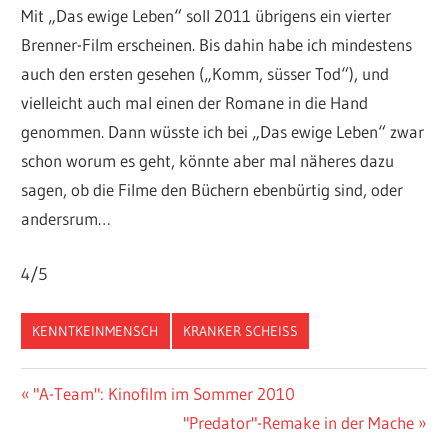
Mit „Das ewige Leben“ soll 2011 übrigens ein vierter
Brenner-Film erscheinen. Bis dahin habe ich mindestens
auch den ersten gesehen („Komm, süsser Tod“), und
vielleicht auch mal einen der Romane in die Hand
genommen. Dann wüsste ich bei „Das ewige Leben“ zwar
schon worum es geht, könnte aber mal näheres dazu
sagen, ob die Filme den Büchern ebenbürtig sind, oder
andersrum…
4/5
KENNTKEINMENSCH
KRANKER SCHEISS
Beitragsnavigation
Vorheriger
"A-Team": Kinofilm im Sommer 2010
Beitrag:
Nächster
"Predator"-Remake in der Mache