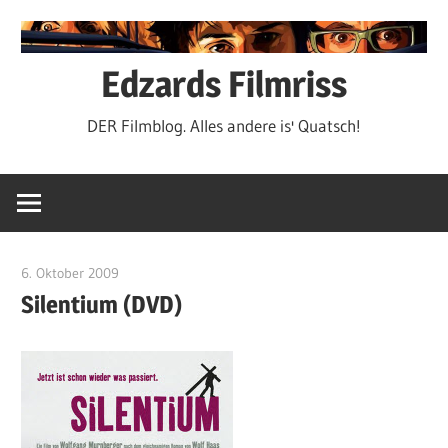
Zum
Inhalt
springen
Edzards Filmriss
DER Filmblog. Alles andere is' Quatsch!
6. Oktober 2009
edzehard
Silentium (DVD)