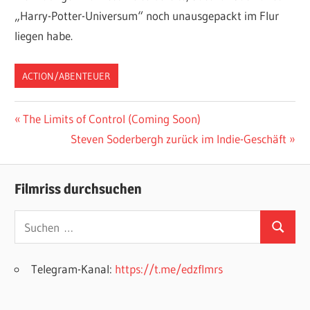
„Harry-Potter-Universum“ noch unausgepackt im Flur
liegen habe.
ACTION/ABENTEUER
Beitragsnavigation
Vorheriger
The Limits of Control (Coming Soon)
Beitrag:
Nächster
Steven Soderbergh zurück im Indie-Geschäft
Beitrag:
Filmriss durchsuchen
Suchen
Suchen
nach:
Telegram-Kanal:
https://t.me/edzflmrs