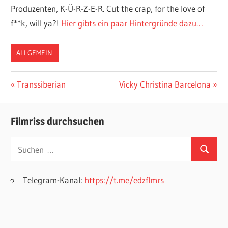
Produzenten, K-Ü-R-Z-E-R. Cut the crap, for the love of
f**k, will ya?!
Hier gibts ein paar Hintergründe dazu…
ALLGEMEIN
Beitragsnavigation
Vorheriger
Nächster
Transsiberian
Vicky Christina Barcelona
Beitrag:
Beitrag:
Filmriss durchsuchen
Suchen
Suchen
nach:
Telegram-Kanal:
https://t.me/edzflmrs