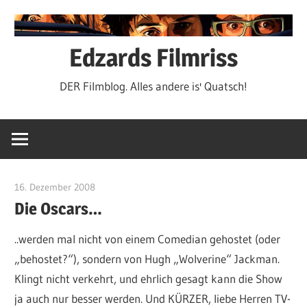
Zum
Inhalt
springen
Edzards Filmriss
DER Filmblog. Alles andere is' Quatsch!
16. Dezember 2008
edzehard
Die Oscars…
..werden mal nicht von einem Comedian gehostet (oder
„behostet?“), sondern von Hugh „Wolverine“ Jackman.
Klingt nicht verkehrt, und ehrlich gesagt kann die Show
ja auch nur besser werden. Und KÜRZER, liebe Herren TV-