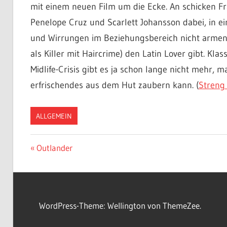
mit einem neuen Film um die Ecke. An schicken F
Penelope Cruz und Scarlett Johansson dabei, in e
und Wirrungen im Beziehungsbereich nicht armen S
als Killer mit Haircrime) den Latin Lover gibt. Klas
Midlife-Crisis gibt es ja schon lange nicht mehr, 
erfrischendes aus dem Hut zaubern kann. (
Streng
ALLGEMEIN
Beitragsnavigation
Vorheriger
Outlander
Beitrag:
WordPress-Theme: Wellington von ThemeZee.