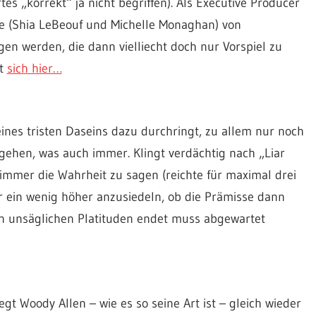
s „korrekt“ ja nicht begriffen). Als Executive Producer
te (Shia LeBeouf und Michelle Monaghan) von
n werden, die dann vielliecht doch nur Vorspiel zu
kt
sich hier…
eines tristen Daseins dazu durchringt, zu allem nur noch
 gehen, was auch immer. Klingt verdächtig nach „Liar
immer die Wahrheit zu sagen (reichte für maximal drei
er ein wenig höher anzusiedeln, ob die Prämisse dann
on unsäglichen Platituden endet muss abgewartet
 Woody Allen – wie es so seine Art ist – gleich wieder