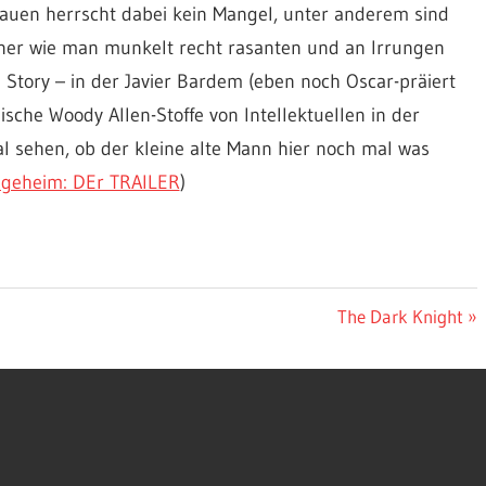
rauen herrscht dabei kein Mangel, unter anderem sind
iner wie man munkelt recht rasanten und an Irrungen
tory – in der Javier Bardem (eben noch Oscar-präiert
sische Woody Allen-Stoffe von Intellektuellen in der
mal sehen, ob der kleine alte Mann hier noch mal was
 geheim: DEr TRAILER
)
Nächster
The Dark Knight
Beitrag: