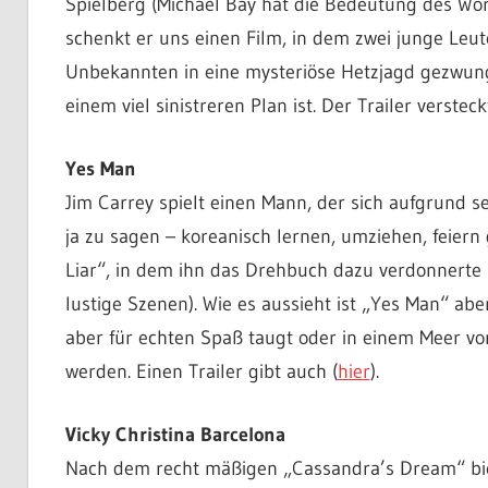
Spielberg (Michael Bay hat die Bedeutung des Worte
schenkt er uns einen Film, in dem zwei junge Leu
Unbekannten in eine mysteriöse Hetzjagd gezwunge
einem viel sinistreren Plan ist. Der Trailer verstec
Yes Man
Jim Carrey spielt einen Mann, der sich aufgrund s
ja zu sagen – koreanisch lernen, umziehen, feiern
Liar“, in dem ihn das Drehbuch dazu verdonnerte 
lustige Szenen). Wie es aussieht ist „Yes Man“ ab
aber für echten Spaß taugt oder in einem Meer v
werden. Einen Trailer gibt auch (
hier
).
Vicky Christina Barcelona
Nach dem recht mäßigen „Cassandra’s Dream“ biegt