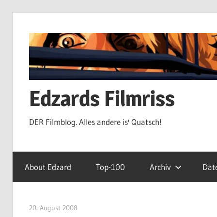
Zum
Inhalt
springen
Edzards Filmriss
DER Filmblog. Alles andere is' Quatsch!
About Edzard
Top-100
Archiv
Dat
20. August 2008
edzehard