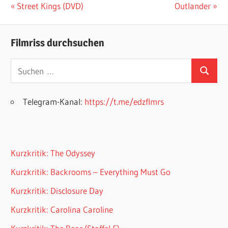
Beitragsnavigation
Vorheriger
Nächster
Street Kings (DVD)
Outlander
Beitrag:
Beitrag:
Filmriss durchsuchen
Suchen
Suchen
nach:
Telegram-Kanal:
https://t.me/edzflmrs
Kurzkritik: The Odyssey
Kurzkritik: Backrooms – Everything Must Go
Kurzkritik: Disclosure Day
Kurzkritik: Carolina Caroline