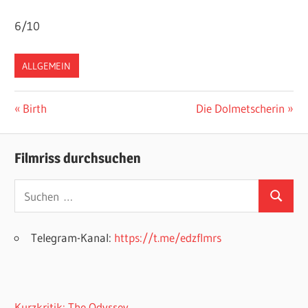
6/10
ALLGEMEIN
Beitragsnavigation
Vorheriger
Nächster
Birth
Die Dolmetscherin
Beitrag:
Beitrag:
Filmriss durchsuchen
Suchen
Suchen
nach:
Telegram-Kanal:
https://t.me/edzflmrs
Kurzkritik: The Odyssey