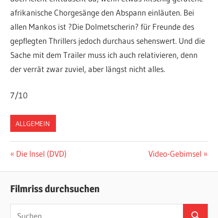
afrikanische Chorgesänge den Abspann einläuten. Bei
allen Mankos ist ?Die Dolmetscherin? für Freunde des
gepflegten Thrillers jedoch durchaus sehenswert. Und die
Sache mit dem Trailer muss ich auch relativieren, denn
der verrät zwar zuviel, aber längst nicht alles.
7/10
ALLGEMEIN
Beitragsnavigation
Vorheriger
Nächster
Die Insel (DVD)
Video-Gebimsel
Beitrag:
Beitrag:
Filmriss durchsuchen
Suchen