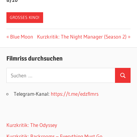
GROSSES KINO!
Beitragsnavigation
Vorheriger
Nächster
Blue Moon
Kurzkritik: The Night Manager (Season 2)
Beitrag:
Beitrag:
Filmriss durchsuchen
Suchen
Suchen
nach:
Telegram-Kanal:
https://t.me/edzflmrs
Kurzkritik: The Odyssey
Kurzkritik: Backrooms – Everything Must Go