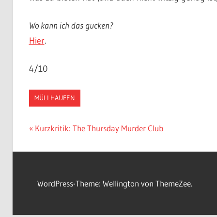
Wo kann ich das gucken?
Hier
.
4/10
MÜLLHAUFEN
Beitragsnavigation
Vorheriger
Kurzkritik: The Thursday Murder Club
Beitrag:
WordPress-Theme: Wellington von ThemeZee.