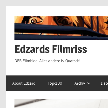
Zum
Inhalt
springen
Edzards Filmriss
DER Filmblog. Alles andere is' Quatsch!
About Edzard
Top-100
Archiv
Dat