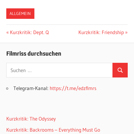
ALLGEMEIN
Beitragsnavigation
Vorheriger
Nächster
Kurzkritik: Dept. Q
Kurzkritik: Friendship
Beitrag:
Beitrag:
Filmriss durchsuchen
Suchen
Suchen
nach:
Telegram-Kanal:
https://t.me/edzflmrs
Kurzkritik: The Odyssey
Kurzkritik: Backrooms – Everything Must Go