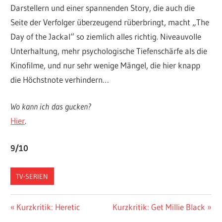
Darstellern und einer spannenden Story, die auch die
Seite der Verfolger überzeugend rüberbringt, macht „The
Day of the Jackal“ so ziemlich alles richtig. Niveauvolle
Unterhaltung, mehr psychologische Tiefenschärfe als die
Kinofilme, und nur sehr wenige Mängel, die hier knapp
die Höchstnote verhindern…
Wo kann ich das gucken?
Hier
.
9/10
TV-SERIEN
Beitragsnavigation
Vorheriger
Nächster
Kurzkritik: Heretic
Kurzkritik: Get Millie Black
Beitrag:
Beitrag: