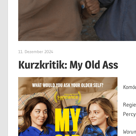
11. Dezember 2024
edzehard
Kurzkritik: My Old Ass
Komöd
Regie
Percy
Worum