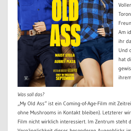
Volle
Toron
Freun
Am id
ihr d
Und o
hat d
gewis
ihrem
Was soll das?
„My Old Ass“ ist ein Coming-of-Age-Film mit Zeitre
ohne Mushrooms in Kontakt bleiben). Letzterer wird 
Film nicht wirklich interessiert. Im Zentrum steht
Vergänglichkeit dieses besonderen Augenblicks i