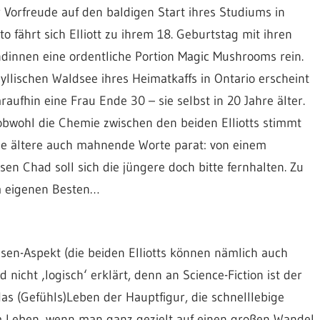
r Vorfreude auf den baldigen Start ihres Studiums in
to fährt sich Elliott zu ihrem 18. Geburtstag mit ihren
dinnen eine ordentliche Portion Magic Mushrooms rein.
yllischen Waldsee ihres Heimatkaffs in Ontario erscheint
araufhin eine Frau Ende 30 – sie selbst in 20 Jahre älter.
bwohl die Chemie zwischen den beiden Elliotts stimmt
ie ältere auch mahnende Worte parat: von einem
sen Chad soll sich die jüngere doch bitte fernhalten. Zu
 eigenen Besten…
isen-Aspekt (die beiden Elliotts können nämlich auch
nicht ‚logisch‘ erklärt, denn an Science-Fiction ist der
 das (Gefühls)Leben der Hauptfigur, die schnelllebige
m Leben, wenn man ganz gezielt auf einen großen Wandel