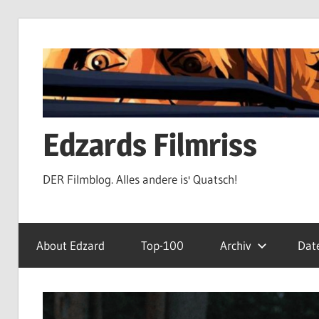
Zum
Inhalt
springen
Edzards Filmriss
DER Filmblog. Alles andere is' Quatsch!
About Edzard
Top-100
Archiv
Dat