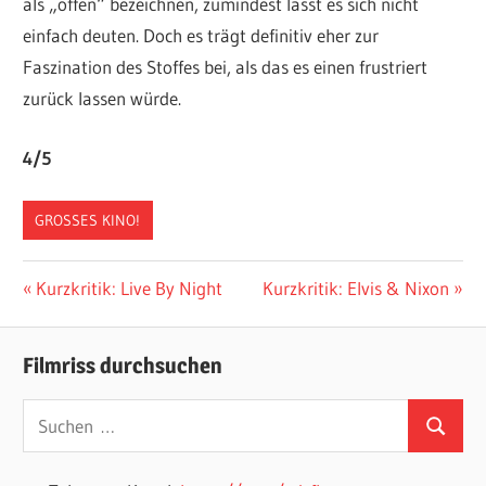
als „offen“ bezeichnen, zumindest lässt es sich nicht
einfach deuten. Doch es trägt definitiv eher zur
Faszination des Stoffes bei, als das es einen frustriert
zurück lassen würde.
4/5
GROSSES KINO!
Beitragsnavigation
Vorheriger
Nächster
Kurzkritik: Live By Night
Kurzkritik: Elvis & Nixon
Beitrag:
Beitrag:
Filmriss durchsuchen
Suchen
Suchen
nach: