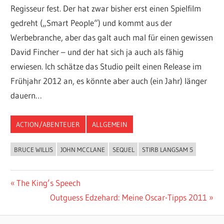
Regisseur fest. Der hat zwar bisher erst einen Spielfilm
gedreht („Smart People“) und kommt aus der
Werbebranche, aber das galt auch mal für einen gewissen
David Fincher – und der hat sich ja auch als fähig
erwiesen. Ich schätze das Studio peilt einen Release im
Frühjahr 2012 an, es könnte aber auch (ein Jahr) länger
dauern…
ACTION/ABENTEUER
ALLGEMEIN
BRUCE WILLIS
JOHN MCCLANE
SEQUEL
STIRB LANGSAM 5
Beitragsnavigation
Vorheriger
The King’s Speech
Beitrag:
Nächster
Outguess Edzehard: Meine Oscar-Tipps 2011
Beitrag: