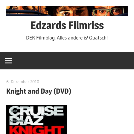
Zum
Inhalt
springen
Edzards Filmriss
DER Filmblog. Alles andere is' Quatsch!
6. Dezember 2010
edzehard
Knight and Day (DVD)