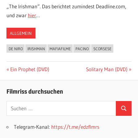
„The Irishman“. Das berichtet zumindest Deadline.com,
und zwar
hier
…
ALLGEMEIN
DE NIRO
IRISHMAN
MAFIAFILME
PACINO
SCORSESE
Beitragsnavigation
Vorheriger
Nächster
Ein Prophet (DVD)
Solitary Man (DVD)
Beitrag:
Beitrag:
Filmriss durchsuchen
Suchen
Suchen
nach:
Telegram-Kanal:
https://t.me/edzflmrs