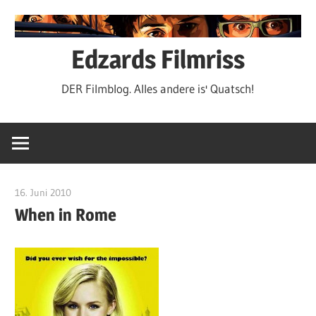
Zum
Inhalt
springen
Edzards Filmriss
DER Filmblog. Alles andere is' Quatsch!
16. Juni 2010
edzehard
When in Rome