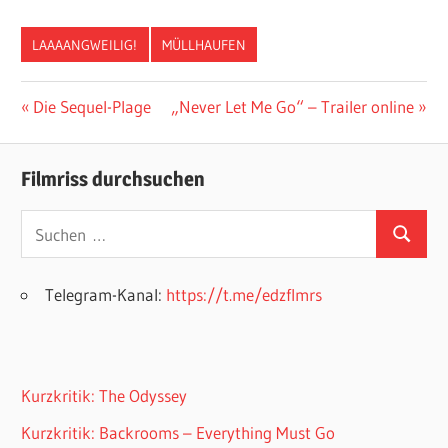
LAAAANGWEILIG!
MÜLLHAUFEN
Beitragsnavigation
Vorheriger
Nächster
Die Sequel-Plage
„Never Let Me Go“ – Trailer online
Beitrag:
Beitrag:
Filmriss durchsuchen
Suchen
Suchen
nach:
Telegram-Kanal:
https://t.me/edzflmrs
Kurzkritik: The Odyssey
Kurzkritik: Backrooms – Everything Must Go