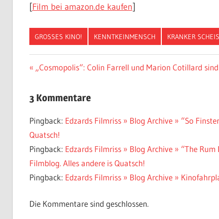
[
Film bei amazon.de kaufen
]
GROSSES KINO!
KENNTKEINMENSCH
KRANKER SCHEI
Beitragsnavigation
Vorheriger
„Cosmopolis“: Colin Farrell und Marion Cotillard sind 
Beitrag:
3 Kommentare
Pingback:
Edzards Filmriss » Blog Archive » “So Finste
Quatsch!
Pingback:
Edzards Filmriss » Blog Archive » “The Rum D
Filmblog. Alles andere is Quatsch!
Pingback:
Edzards Filmriss » Blog Archive » Kinofahrpl
Die Kommentare sind geschlossen.