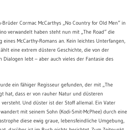
-Brüder Cormac McCarthys „No Country for Old Men“ in
ino verwandelt haben steht nun mit „The Road“ die
g eines McCarthy-Romans an. Kein leichtes Unterfangen,
ählt eine extrem düstere Geschichte, die von der
Dialogen lebt – aber auch vieles der Fantasie des
wurde ein fähiger Regisseur gefunden, der mit „The
gt hat, dass er von rauher Natur und düsteren
versteht. Und düster ist der Stoff allemal. Ein Vater
 wandert mit seinem Sohn (Kodi-Smit-McPhee) durch eine
astrophe diese ewig graue, lebensfeindliche Umgebung,
at, darüber ist im Buch nichts berichtet. Zum Zeitpunkt