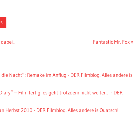
SS
Nächster
dabei..
Fantastic Mr. Fox
Beitrag:
r die Nacht”: Remake im Anflug - DER Filmblog. Alles andere is
iary” – Film fertig, es geht trotzdem nicht weiter… - DER
an Herbst 2010 - DER Filmblog. Alles andere is Quatsch!