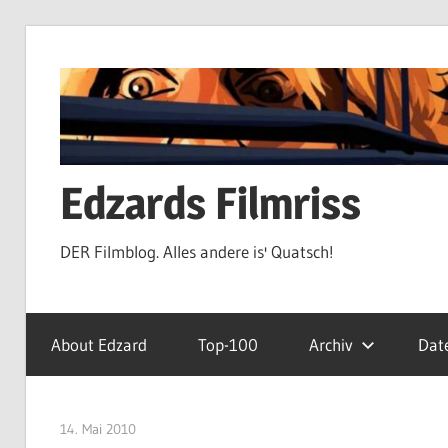
Zum
Inhalt
springen
Edzards Filmriss
DER Filmblog. Alles andere is' Quatsch!
About Edzard
Top-100
Archiv
Dat
14. Mai 2010
edzehard