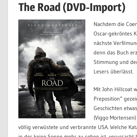
The Road (DVD-Import)
Nachdem die Coen
Oscar-gekröntes K
nächste Verfilmun
denn das Buch erz
Stimmung und den 
Lesers überlässt.
Mit John Hillcoat 
Preposition“ gezei
Geschichten etwas 
(Viggo Mortensen)
völlig verwüstete und verbrannte USA. Welche Kat
in der keine Sonne mehr zu sehen ist, verursacht h