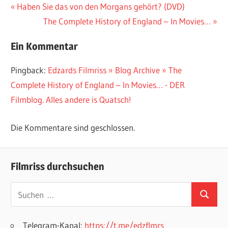
Beitragsnavigation
Vorheriger
Haben Sie das von den Morgans gehört? (DVD)
Beitrag:
Nächster
The Complete History of England – In Movies…
Beitrag:
Ein Kommentar
Pingback:
Edzards Filmriss » Blog Archive » The
Complete History of England – In Movies… - DER
Filmblog. Alles andere is Quatsch!
Die Kommentare sind geschlossen.
Filmriss durchsuchen
Suchen
Suchen
nach:
Telegram-Kanal:
https://t.me/edzflmrs