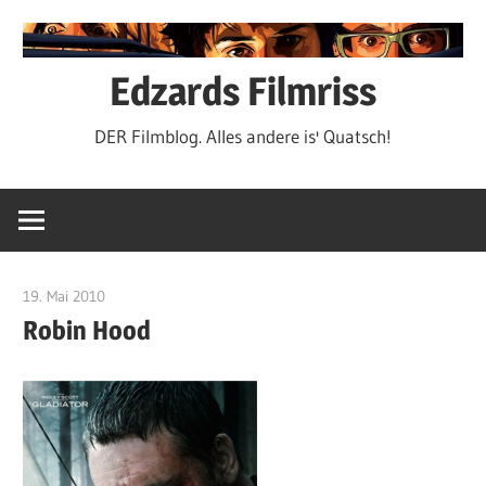
Zum
Inhalt
springen
Edzards Filmriss
DER Filmblog. Alles andere is' Quatsch!
19. Mai 2010
edzehard
Robin Hood