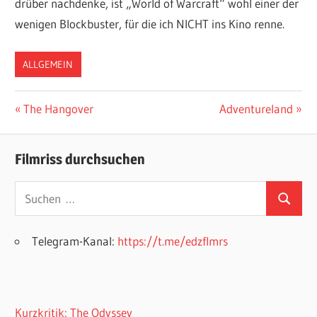
drüber nachdenke, ist „World of Warcraft“ wohl einer der
wenigen Blockbuster, für die ich NICHT ins Kino renne.
ALLGEMEIN
Beitragsnavigation
Vorheriger
Nächster
The Hangover
Adventureland
Beitrag:
Beitrag:
Filmriss durchsuchen
Suchen
Suchen
nach:
Telegram-Kanal:
https://t.me/edzflmrs
Kurzkritik: The Odyssey