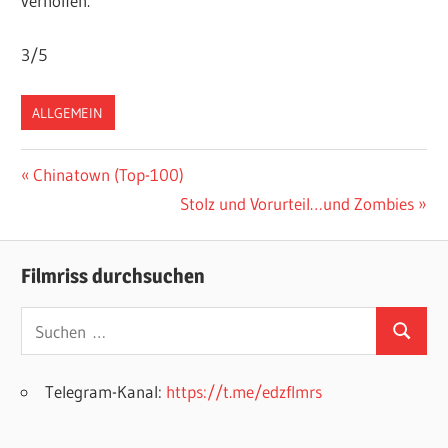
verholfen.
3/5
ALLGEMEIN
Beitragsnavigation
Vorheriger
Chinatown (Top-100)
Beitrag:
Nächster
Stolz und Vorurteil…und Zombies
Beitrag:
Filmriss durchsuchen
Suchen
Suchen
nach:
Telegram-Kanal:
https://t.me/edzflmrs