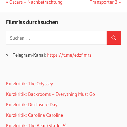
Beitragsnavigation
Vorheriger
Nächster
Oscars – Nachbetrachtung
Transporter 3
Beitrag:
Beitrag:
Filmriss durchsuchen
Suchen
Suchen
nach:
Telegram-Kanal:
https://t.me/edzflmrs
Kurzkritik: The Odyssey
Kurzkritik: Backrooms – Everything Must Go
Kurzkritik: Disclosure Day
Kurzkritik: Carolina Caroline
Kurzkritik: The Bear (Staffel 5)