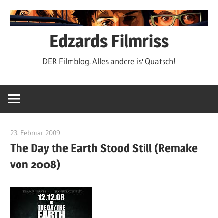
Zum
Inhalt
springen
Edzards Filmriss
DER Filmblog. Alles andere is' Quatsch!
23. Februar 2009
edzehard
The Day the Earth Stood Still (Remake
von 2008)