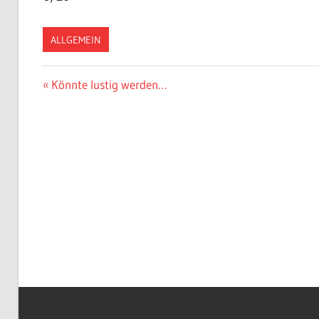
ALLGEMEIN
Beitragsnavigation
Vorheriger
Könnte lustig werden…
Beitrag: