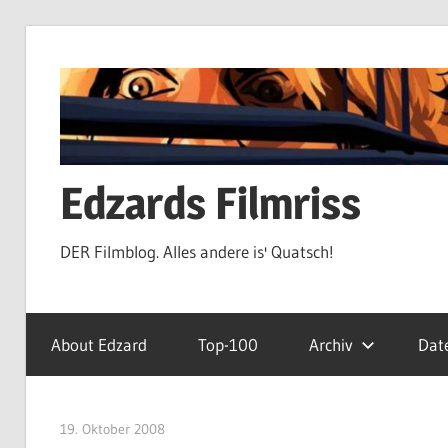
Zum
Inhalt
springen
Edzards Filmriss
DER Filmblog. Alles andere is' Quatsch!
About Edzard
Top-100
Archiv
Dat
19. Oktober 2008
edzehard