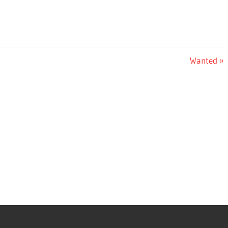
Nächster
Wanted
Beitrag: