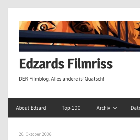
Zum
Inhalt
springen
Edzards Filmriss
DER Filmblog. Alles andere is' Quatsch!
About Edzard
Top-100
Archiv
Dat
26. Oktober 2008
edzehard