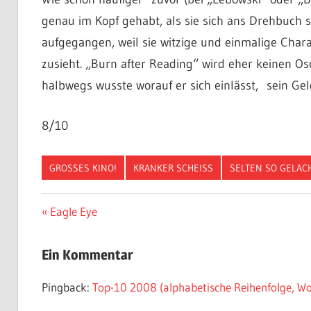
genau im Kopf gehabt, als sie sich ans Drehbuch s
aufgegangen, weil sie witzige und einmalige Char
zusieht. „Burn after Reading“ wird eher keinen 
halbwegs wusste worauf er sich einlässt, sein Ge
8/10
GROSSES KINO!
KRANKER SCHEISS
SELTEN SO GELAC
Beitragsnavigation
Vorheriger
Eagle Eye
Beitrag:
Ein Kommentar
Pingback:
Top-10 2008 (alphabetische Reihenfolge, Wor