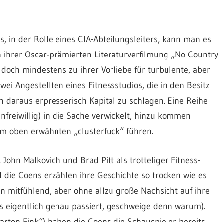
s, in der Rolle eines CIA-Abteilungsleiters, kann man es
 ihrer Oscar-prämierten Literaturverfilmung „No Country
doch mindestens zu ihrer Vorliebe für turbulente, aber
wei Angestellten eines Fitnessstudios, die in den Besitz
 daraus erpresserisch Kapital zu schlagen. Eine Reihe
nfreiwillig) in die Sache verwickelt, hinzu kommen
um oben erwähnten „clusterfuck“ führen.
, John Malkovich und Brad Pitt als trotteliger Fitness-
d die Coens erzählen ihre Geschichte so trocken wie es
en mitfühlend, aber ohne allzu große Nachsicht auf ihre
as eigentlich genau passiert, geschweige denn warum).
arton Fink“) haben die Coens die Schauspieler bereits