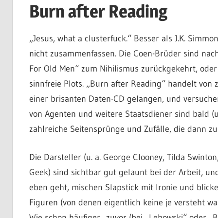
Burn after Reading
„Jesus, what a clusterfuck.“ Besser als J.K. Simmon
nicht zusammenfassen. Die Coen-Brüder sind nach
For Old Men“ zum Nihilismus zurückgekehrt, oder 
sinnfreie Plots. „Burn after Reading“ handelt von z
einer brisanten Daten-CD gelangen, und versuchen
von Agenten und weitere Staatsdiener sind bald (u
zahlreiche Seitensprünge und Zufälle, die dann z
Die Darsteller (u. a. George Clooney, Tilda Swinton
Geek) sind sichtbar gut gelaunt bei der Arbeit, un
eben geht, mischen Slapstick mit Ironie und blick
Figuren (von denen eigentlich keine je versteht w
Wie schon häufiger zuvor (bei „Lebowski“ oder „B