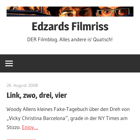
Zum
Inhalt
springen
Edzards Filmriss
DER Filmblog. Alles andere is' Quatsch!
26. August 2008
edzehard
Link, zwo, drei, vier
Woody Allens kleines Fake-Tagebuch über den Dreh von
„Vicky Christina Barcelona“, grade in der NY Times am
Stizzo.
Enjoy…