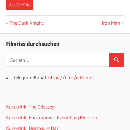
ALLGEMEIN
Beitragsnavigation
Vorheriger
Nächster
The Dark Knight
Iron Man
Beitrag:
Beitrag:
Filmriss durchsuchen
Suchen
Suchen
nach:
Telegram-Kanal:
https://t.me/edzflmrs
Kurzkritik: The Odyssey
Kurzkritik: Backrooms – Everything Must Go
Kurzkritik: Disclosure Day