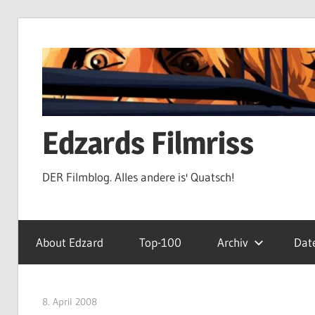
Zum
Inhalt
springen
Edzards Filmriss
DER Filmblog. Alles andere is' Quatsch!
About Edzard
Top-100
Archiv
Dat
8. April 2008
edzehard