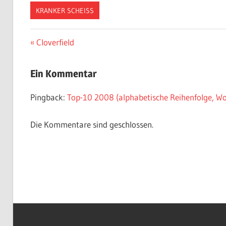
KRANKER SCHEISS
Beitragsnavigation
Vorheriger
Cloverfield
Beitrag:
Ein Kommentar
Pingback:
Top-10 2008 (alphabetische Reihenfolge, Wor
Die Kommentare sind geschlossen.