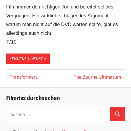
Film immer den richtigen Ton und bereitet solides
Vergnügen. Ein wirklich schlagendes Argument,
warum man nicht auf die DVD warten sollte, gibt es
allerdings auch nicht.
7/10
KENNTKEINMENSCH
Beitragsnavigation
Vorheriger
Nächster
Transformers
The Bourne Ultimatum
Beitrag:
Beitrag:
Filmriss durchsuchen
Suchen
Suchen
nach: