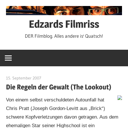
Zum
Inhalt
springen
Edzards Filmriss
DER Filmblog. Alles andere is' Quatsch!
15. September 2007
edzehard
Die Regeln der Gewalt (The Lookout)
Von einem selbst verschuldeten Autounfall hat
Chris Pratt (Joseph Gordon-Levitt aus „Brick“)
schwere Kopfverletzungen davon getragen. Aus dem
ehemaligen Star seiner Highschool ist ein