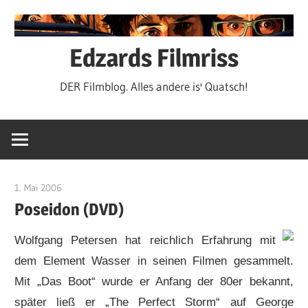
Zum
Inhalt
springen
Edzards Filmriss
DER Filmblog. Alles andere is' Quatsch!
1. Mai 2006
edzehard
Poseidon (DVD)
Wolfgang Petersen hat reichlich Erfahrung mit
dem Element Wasser in seinen Filmen gesammelt.
Mit „Das Boot“ wurde er Anfang der 80er bekannt,
später ließ er „The Perfect Storm“ auf George