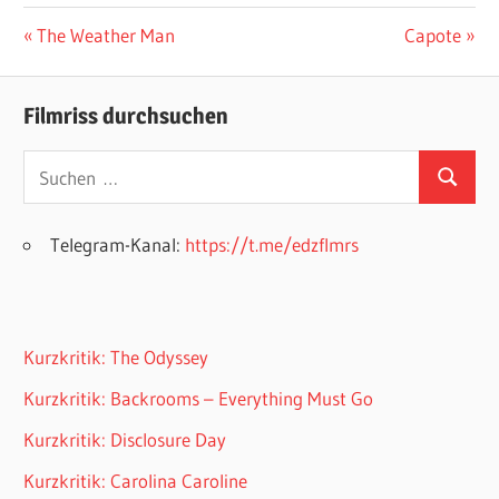
Beitragsnavigation
Vorheriger
Nächster
The Weather Man
Capote
Beitrag:
Beitrag:
Filmriss durchsuchen
Suchen
Suchen
nach:
Telegram-Kanal:
https://t.me/edzflmrs
Kurzkritik: The Odyssey
Kurzkritik: Backrooms – Everything Must Go
Kurzkritik: Disclosure Day
Kurzkritik: Carolina Caroline