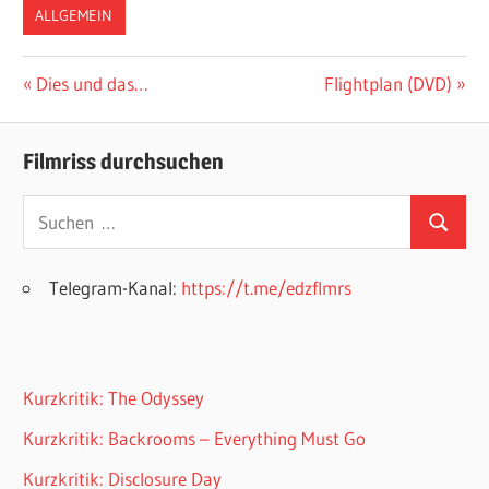
ALLGEMEIN
Beitragsnavigation
Vorheriger
Nächster
Dies und das…
Flightplan (DVD)
Beitrag:
Beitrag:
Filmriss durchsuchen
Suchen
Suchen
nach:
Telegram-Kanal:
https://t.me/edzflmrs
Kurzkritik: The Odyssey
Kurzkritik: Backrooms – Everything Must Go
Kurzkritik: Disclosure Day