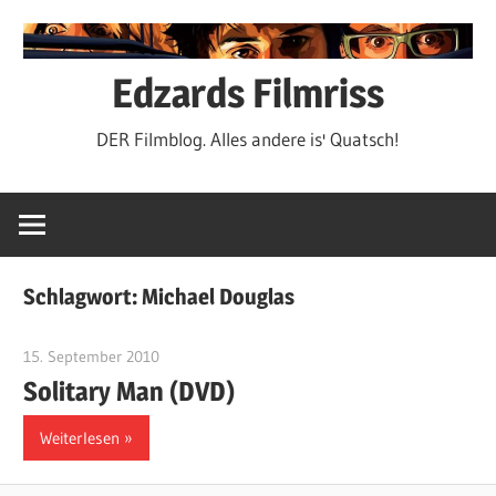
Zum
Inhalt
springen
Edzards Filmriss
DER Filmblog. Alles andere is' Quatsch!
Schlagwort:
Michael Douglas
15. September 2010
edzehard
Solitary Man (DVD)
Weiterlesen