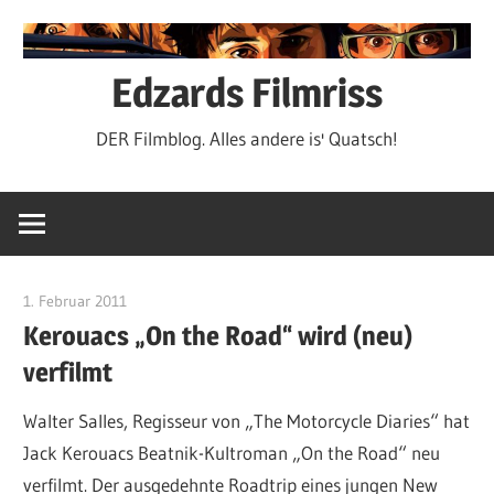
Zum
Inhalt
springen
Edzards Filmriss
DER Filmblog. Alles andere is' Quatsch!
1. Februar 2011
edzehard
Kerouacs „On the Road“ wird (neu)
verfilmt
Walter Salles, Regisseur von „The Motorcycle Diaries“ hat
Jack Kerouacs Beatnik-Kultroman „On the Road“ neu
verfilmt. Der ausgedehnte Roadtrip eines jungen New