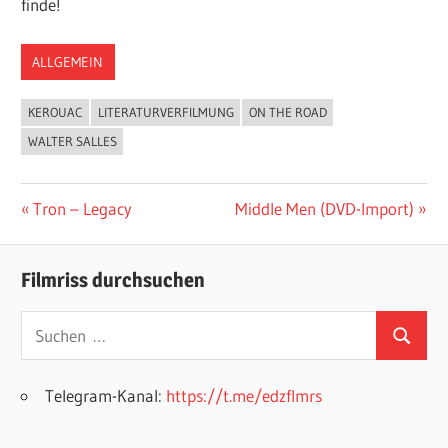
finde!
ALLGEMEIN
KEROUAC
LITERATURVERFILMUNG
ON THE ROAD
WALTER SALLES
Beitragsnavigation
Vorheriger
Nächster
Tron – Legacy
Middle Men (DVD-Import)
Beitrag:
Beitrag:
Filmriss durchsuchen
Suchen
Suchen
nach:
Telegram-Kanal:
https://t.me/edzflmrs