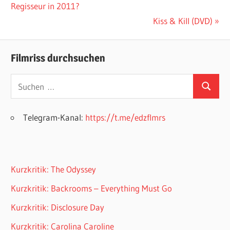
Beitrag:
Regisseur in 2011?
Nächster
Kiss & Kill (DVD)
Beitrag:
Filmriss durchsuchen
Suchen
Suchen
nach:
Telegram-Kanal:
https://t.me/edzflmrs
Kurzkritik: The Odyssey
Kurzkritik: Backrooms – Everything Must Go
Kurzkritik: Disclosure Day
Kurzkritik: Carolina Caroline