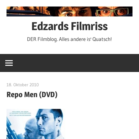
Zum
Inhalt
springen
Edzards Filmriss
DER Filmblog. Alles andere is' Quatsch!
18. Oktober 2010
edzehard
Repo Men (DVD)