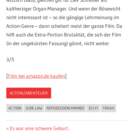
kaltherziger Organ-Manager. Und wenn der Bösewicht
nicht interessant ist – so die gängige Lehrmeinung im
Action-Genre – dann scheitert meist der ganze Film. Da
hilft auch die Extra-Portion Brutalität, die sich der Film
(in der ungekürzten Fassung) gönnt, nicht weiter.
3/5
[
Film bei amazon.de kaufen
]
ACTION/ABENTEUER
ACTION
JUDE LAW
REPOSESSION MAMBO
SCI-FI
TRASH
Beitragsnavigation
Vorheriger
Es war eine schwere Geburt..