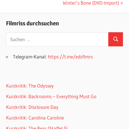
Beitrag:
Nächster
Winter’s Bone (DVD-Import)
Beitrag:
Filmriss durchsuchen
Suchen
Suchen
nach:
Telegram-Kanal:
https://t.me/edzflmrs
Kurzkritik: The Odyssey
Kurzkritik: Backrooms – Everything Must Go
Kurzkritik: Disclosure Day
Kurzkritik: Carolina Caroline
Kurzkritik: The Bear (Staffel 5)