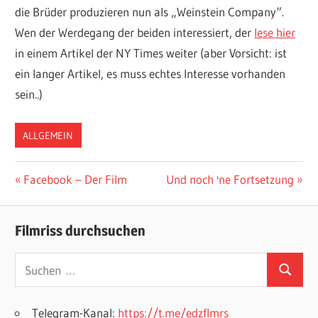
die Brüder produzieren nun als „Weinstein Company“.
Wen der Werdegang der beiden interessiert, der
lese hier
in einem Artikel der NY Times weiter (aber Vorsicht: ist
ein langer Artikel, es muss echtes Interesse vorhanden
sein..)
ALLGEMEIN
Beitragsnavigation
Vorheriger
Nächster
Facebook – Der Film
Und noch 'ne Fortsetzung
Beitrag:
Beitrag:
Filmriss durchsuchen
Suchen
Suchen
nach:
Telegram-Kanal:
https://t.me/edzflmrs