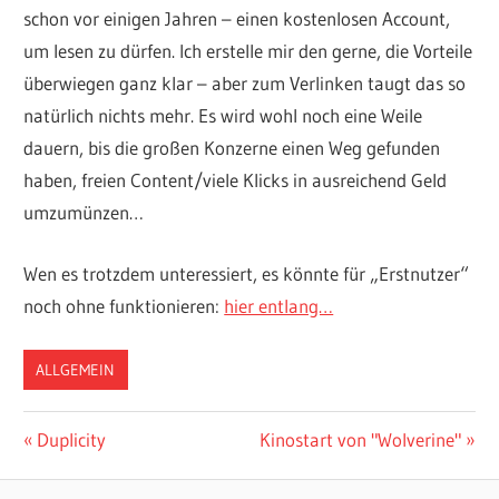
schon vor einigen Jahren – einen kostenlosen Account,
um lesen zu dürfen. Ich erstelle mir den gerne, die Vorteile
überwiegen ganz klar – aber zum Verlinken taugt das so
natürlich nichts mehr. Es wird wohl noch eine Weile
dauern, bis die großen Konzerne einen Weg gefunden
haben, freien Content/viele Klicks in ausreichend Geld
umzumünzen…
Wen es trotzdem unteressiert, es könnte für „Erstnutzer“
noch ohne funktionieren:
hier entlang…
ALLGEMEIN
Beitragsnavigation
Vorheriger
Nächster
Duplicity
Kinostart von "Wolverine"
Beitrag:
Beitrag: