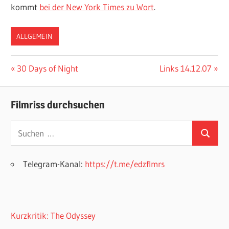
kommt
bei der New York Times zu Wort
.
ALLGEMEIN
Beitragsnavigation
Vorheriger
Nächster
30 Days of Night
Links 14.12.07
Beitrag:
Beitrag:
Filmriss durchsuchen
Suchen
Suchen
nach:
Telegram-Kanal:
https://t.me/edzflmrs
Kurzkritik: The Odyssey