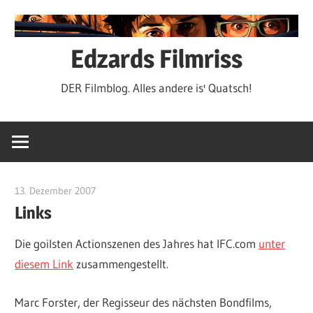
Zum
Inhalt
springen
Edzards Filmriss
DER Filmblog. Alles andere is' Quatsch!
13. Dezember 2007
edzehard
Links
Die goilsten Actionszenen des Jahres hat IFC.com
unter
diesem Link
zusammengestellt.
Marc Forster, der Regisseur des nächsten Bondfilms,